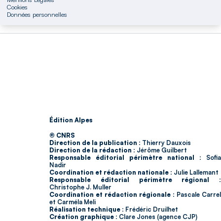
Cookies
Données personnelles
Édition Alpes
© CNRS
Direction de la publication :
Thierry Dauxois
Direction de la rédaction :
Jérôme Guilbert
Responsable éditorial périmètre national :
Sofia
Nadir
Coordination et rédaction nationale :
Julie Lallemant
Responsable éditorial périmètre régional :
Christophe J. Muller
Coordination et rédaction régionale :
Pascale Carrel
et Carméla Meli
Réalisation technique :
Frédéric Druilhet
Création graphique :
Clare Jones (agence CJP)