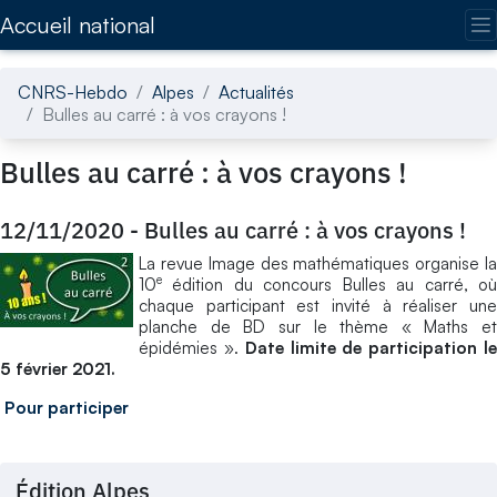
Accédez directement au contenu de la page
Accueil national
CNRS-Hebdo
Alpes
Actualités
Bulles au carré : à vos crayons !
Bulles au carré : à vos crayons !
12/11/2020
-
Bulles au carré : à vos crayons !
La revue Image des mathématiques organise la
e
10
édition du concours Bulles au carré, où
chaque participant est invité à réaliser une
planche de BD sur le thème « Maths et
épidémies ».
Date limite de participation l
5 février 2021.
Pour participer
Édition Alpes