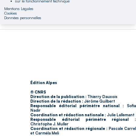
sur le fonctionnement technique
Mentions Légales
Cookies
Données personnelles
Édition Alpes
© CNRS
Direction de la publication :
Thierry Dauxois
Direction de la rédaction :
Jérôme Guilbert
Responsable éditorial périmètre national :
Sofia
Nadir
Coordination et rédaction nationale :
Julie Lallemant
Responsable éditorial périmètre régional :
Christophe J. Muller
Coordination et rédaction régionale :
Pascale Carrel
et Carméla Meli