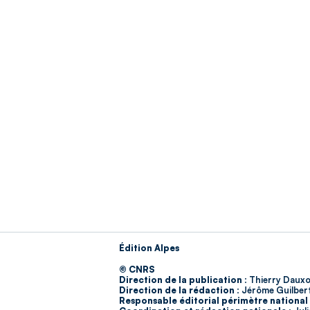
Édition Alpes
© CNRS
Direction de la publication :
Thierry Dauxo
Direction de la rédaction :
Jérôme Guilber
Responsable éditorial périmètre national 