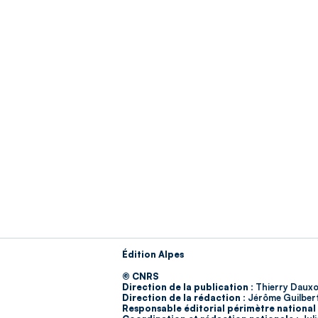
Édition Alpes
© CNRS
Direction de la publication :
Thierry Dauxo
Direction de la rédaction :
Jérôme Guilber
Responsable éditorial périmètre national 