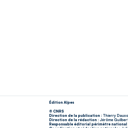
Édition Alpes
© CNRS
Direction de la publication :
Thierry Dauxo
Direction de la rédaction :
Jérôme Guilber
Responsable éditorial périmètre national 