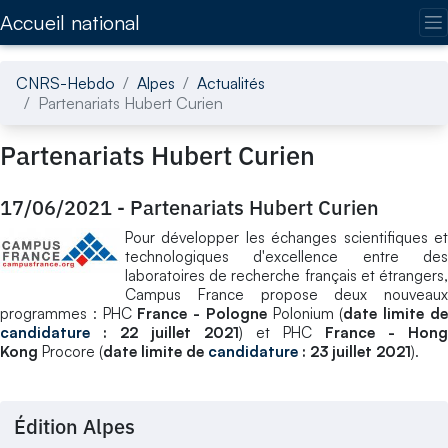
Accédez directement au contenu de la page
Accueil national
CNRS-Hebdo
Alpes
Actualités
Partenariats Hubert Curien
Partenariats Hubert Curien
17/06/2021
-
Partenariats Hubert Curien
Pour développer les échanges scientifiques et
technologiques d'excellence entre des
laboratoires de recherche français et étrangers,
Campus France propose deux nouveaux
programmes : PHC
France - Pologne
Polonium (
date limite d
candidature
: 22 juillet 2021
) et PHC
France - Hong
Kong
Procore (
date limite de
candidature
: 23 juillet 2021
).
Édition Alpes