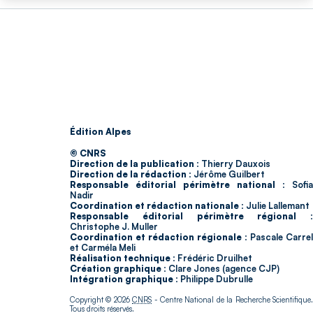
Édition Alpes
© CNRS
Direction de la publication :
Thierry Dauxois
Direction de la rédaction :
Jérôme Guilbert
Responsable éditorial périmètre national :
Sofia
Nadir
Coordination et rédaction nationale :
Julie Lallemant
Responsable éditorial périmètre régional :
Christophe J. Muller
Coordination et rédaction régionale :
Pascale Carrel
et Carméla Meli
Réalisation technique :
Frédéric Druilhet
Création graphique :
Clare Jones (agence CJP)
Intégration graphique :
Philippe Dubrulle
Copyright © 2026
CNRS
- Centre National de la Recherche Scientifique
Tous droits réservés.