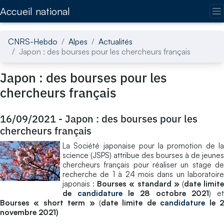
Accédez directement au contenu de la page
Accueil national
CNRS-Hebdo
Alpes
Actualités
Japon : des bourses pour les chercheurs français
Japon : des bourses pour les
chercheurs français
16/09/2021
-
Japon : des bourses pour les
chercheurs français
La Société japonaise pour la promotion de la
science (JSPS) attribue des bourses à de jeunes
chercheurs français pour réaliser un stage de
recherche de 1 à 24 mois dans un laboratoire
japonais :
Bourses « standard »
(
date limit
de
candidature
le 28 octobre 2021
) e
Bourses « short term »
(
date limite de
candidature
le 
novembre 2021)