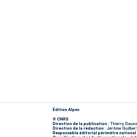
Édition Alpes
© CNRS
Direction de la publication :
Thierry Dauxo
Direction de la rédaction :
Jérôme Guilber
Responsable éditorial périmètre national 