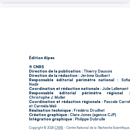
Édition Alpes
© CNRS
Direction de la publication :
Thierry Dauxois
Direction de la rédaction :
Jérôme Guilbert
Responsable éditorial périmètre national :
Sofia
Nadir
Coordination et rédaction nationale :
Julie Lallemant
Responsable éditorial périmètre régional :
Christophe J. Muller
Coordination et rédaction régionale :
Pascale Carrel
et Carméla Meli
Réalisation technique :
Frédéric Druilhet
Création graphique :
Clare Jones (agence CJP)
Intégration graphique :
Philippe Dubrulle
Copyright © 2026
CNRS
- Centre National de la Recherche Scientifique