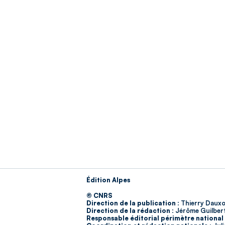
Édition Alpes
© CNRS
Direction de la publication :
Thierry Dauxo
Direction de la rédaction :
Jérôme Guilber
Responsable éditorial périmètre national 