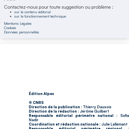
Contactez-nous pour toute suggestion ou problème :
sur le contenu éditorial
sur le fonctionnement technique
Mentions Légales
Cookies
Données personnelles
Édition Alpes
© CNRS
Direction de la publication :
Thierry Dauxois
Direction de la rédaction :
Jérôme Guilbert
Responsable éditorial périmètre national :
Sofia
Nadir
Coordination et rédaction nationale :
Julie Lallemant
Responsable éditorial périmètre régional :