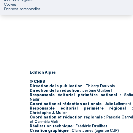
Cookies
Données personnelles
Édition Alpes
© CNRS
Direction de la publication :
Thierry Dauxois
Direction de la rédaction :
Jérôme Guilbert
Responsable éditorial périmètre national :
Sofia
Nadir
Coordination et rédaction nationale :
Julie Lallemant
Responsable éditorial périmètre régional :
Christophe J. Muller
Coordination et rédaction régionale :
Pascale Carrel
et Carméla Meli
Réalisation technique :
Frédéric Druilhet
Création graphique :
Clare Jones (agence CJP)