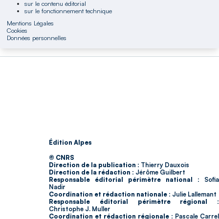
sur le contenu éditorial
sur le fonctionnement technique
Mentions Légales
Cookies
Données personnelles
Édition Alpes
© CNRS
Direction de la publication :
Thierry Dauxois
Direction de la rédaction :
Jérôme Guilbert
Responsable éditorial périmètre national :
Sofia
Nadir
Coordination et rédaction nationale :
Julie Lallemant
Responsable éditorial périmètre régional :
Christophe J. Muller
Coordination et rédaction régionale :
Pascale Carrel