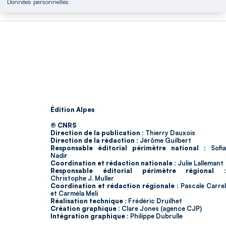
Données personnelles
Édition Alpes
© CNRS
Direction de la publication :
Thierry Dauxois
Direction de la rédaction :
Jérôme Guilbert
Responsable éditorial périmètre national :
Sofia
Nadir
Coordination et rédaction nationale :
Julie Lallemant
Responsable éditorial périmètre régional :
Christophe J. Muller
Coordination et rédaction régionale :
Pascale Carrel
et Carméla Meli
Réalisation technique :
Frédéric Druilhet
Création graphique :
Clare Jones (agence CJP)
Intégration graphique :
Philippe Dubrulle