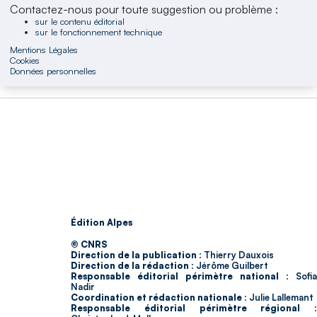
Contactez-nous pour toute suggestion ou problème :
sur le contenu éditorial
sur le fonctionnement technique
Mentions Légales
Cookies
Données personnelles
Édition Alpes
© CNRS
Direction de la publication :
Thierry Dauxois
Direction de la rédaction :
Jérôme Guilbert
Responsable éditorial périmètre national :
Sofia
Nadir
Coordination et rédaction nationale :
Julie Lallemant
Responsable éditorial périmètre régional :