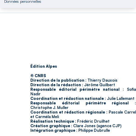
Données personnelles
Édition Alpes
© CNRS
Direction de la publication :
Thierry Dauxois
Direction de la rédaction :
Jérôme Guilbert
Responsable éditorial périmètre national :
Sofia
Nadir
Coordination et rédaction nationale :
Julie Lallemant
Responsable éditorial périmètre régional :
Christophe J. Muller
Coordination et rédaction régionale :
Pascale Carrel
et Carméla Meli
Réalisation technique :
Frédéric Druilhet
Création graphique :
Clare Jones (agence CJP)
Intégration graphique :
Philippe Dubrulle