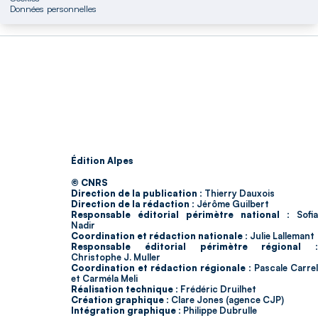
Données personnelles
Édition Alpes
© CNRS
Direction de la publication :
Thierry Dauxois
Direction de la rédaction :
Jérôme Guilbert
Responsable éditorial périmètre national :
Sofia
Nadir
Coordination et rédaction nationale :
Julie Lallemant
Responsable éditorial périmètre régional :
Christophe J. Muller
Coordination et rédaction régionale :
Pascale Carrel
et Carméla Meli
Réalisation technique :
Frédéric Druilhet
Création graphique :
Clare Jones (agence CJP)
Intégration graphique :
Philippe Dubrulle