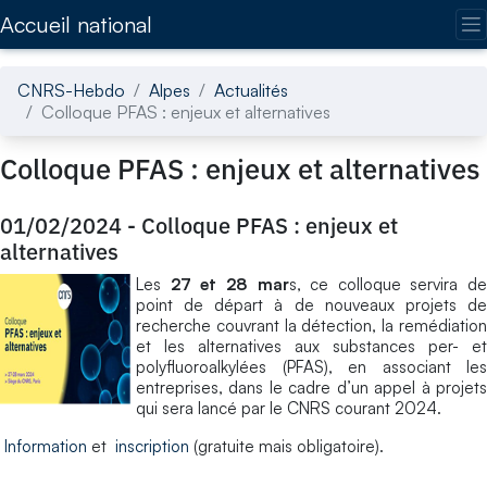
Accédez directement au contenu de la page
Accueil national
CNRS-Hebdo
Alpes
Actualités
Colloque PFAS : enjeux et alternatives
Colloque PFAS : enjeux et alternatives
01/02/2024
-
Colloque PFAS : enjeux et
alternatives
Les
27 et 28 mar
s, ce colloque servira de
point de départ à de nouveaux projets de
recherche couvrant la détection, la remédiation
et les alternatives aux substances per- et
polyfluoroalkylées (PFAS), en associant les
entreprises, dans le cadre d’un appel à projets
qui sera lancé par le CNRS courant 2024.
Information
et
inscription
(gratuite mais obligatoire).