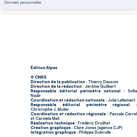
Données personnelles
Édition Alpes
© CNRS
Direction de la publication :
Thierry Dauxois
Direction de la rédaction :
Jérôme Guilbert
Responsable éditorial périmètre national :
Sofia
Nadir
Coordination et rédaction nationale :
Julie Lallemant
Responsable éditorial périmètre régional :
Christophe J. Muller
Coordination et rédaction régionale :
Pascale Carrel
et Carméla Meli
Réalisation technique :
Frédéric Druilhet
Création graphique :
Clare Jones (agence CJP)
Intégration graphique :
Philippe Dubrulle