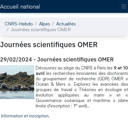
Accédez directement au contenu de la page
Accueil national
CNRS-Hebdo
Alpes
Actualités
Journées scientifiques OMER
Journées scientifiques OMER
29/02/2024
-
Journées scientifiques OMER
Découvrez au siège du CNRS à Paris les
9 et 10
avril
les recherches innovantes des doctorant
du groupement de recherche (GDR) OMER «
Océan & Mers ». Explorez les avancées des
groupes de travail « Théories en écologie et
évolution appliquées au marin » et «
Gouvernance océanique et maritime » (date
er
limite d'inscription : 1
avril)..
Information et inscription
.