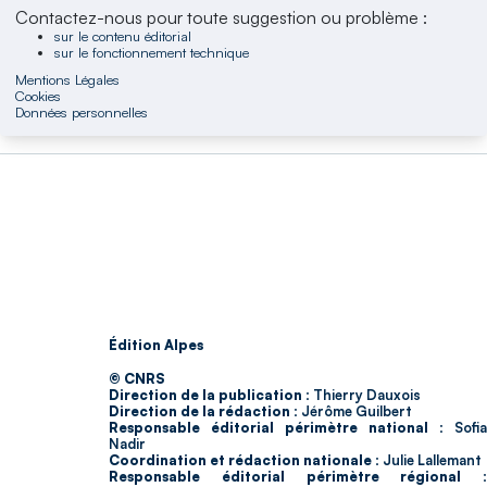
Contactez-nous pour toute suggestion ou problème :
sur le contenu éditorial
sur le fonctionnement technique
Mentions Légales
Cookies
Données personnelles
Édition Alpes
© CNRS
Direction de la publication :
Thierry Dauxois
Direction de la rédaction :
Jérôme Guilbert
Responsable éditorial périmètre national :
Sofia
Nadir
Coordination et rédaction nationale :
Julie Lallemant
Responsable éditorial périmètre régional :