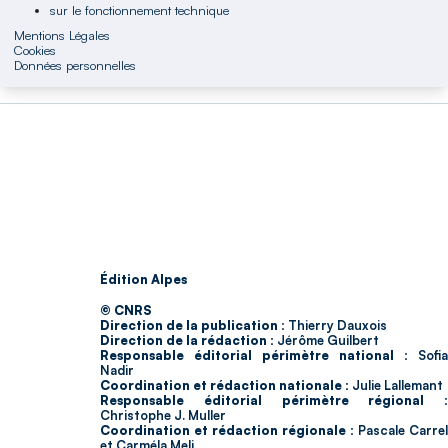
sur le fonctionnement technique
Mentions Légales
Cookies
Données personnelles
Édition Alpes
© CNRS
Direction de la publication :
Thierry Dauxois
Direction de la rédaction :
Jérôme Guilbert
Responsable éditorial périmètre national :
Sofia
Nadir
Coordination et rédaction nationale :
Julie Lallemant
Responsable éditorial périmètre régional :
Christophe J. Muller
Coordination et rédaction régionale :
Pascale Carrel
et Carméla Meli