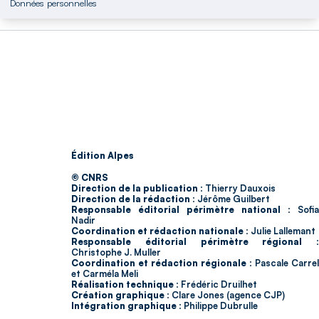
Données personnelles
Édition Alpes
© CNRS
Direction de la publication :
Thierry Dauxois
Direction de la rédaction :
Jérôme Guilbert
Responsable éditorial périmètre national :
Sofia
Nadir
Coordination et rédaction nationale :
Julie Lallemant
Responsable éditorial périmètre régional :
Christophe J. Muller
Coordination et rédaction régionale :
Pascale Carrel
et Carméla Meli
Réalisation technique :
Frédéric Druilhet
Création graphique :
Clare Jones (agence CJP)
Intégration graphique :
Philippe Dubrulle