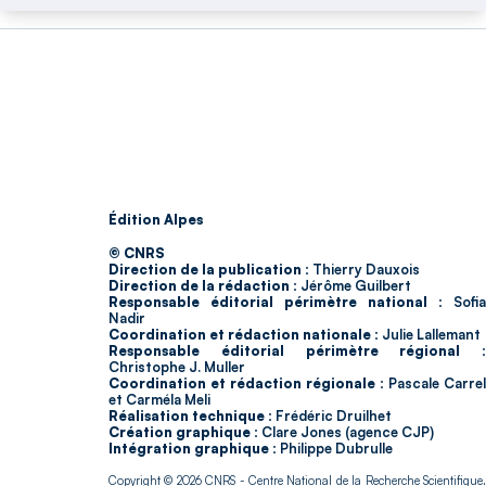
Édition Alpes
© CNRS
Direction de la publication :
Thierry Dauxois
Direction de la rédaction :
Jérôme Guilbert
Responsable éditorial périmètre national :
Sofia
Nadir
Coordination et rédaction nationale :
Julie Lallemant
Responsable éditorial périmètre régional :
Christophe J. Muller
Coordination et rédaction régionale :
Pascale Carrel
et Carméla Meli
Réalisation technique :
Frédéric Druilhet
Création graphique :
Clare Jones (agence CJP)
Intégration graphique :
Philippe Dubrulle
Copyright © 2026
CNRS
- Centre National de la Recherche Scientifique