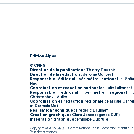
Édition Alpes
© CNRS
Direction de la publication :
Thierry Dauxois
Direction de la rédaction :
Jérôme Guilbert
Responsable éditorial périmètre national :
Sofia
Nadir
Coordination et rédaction nationale :
Julie Lallemant
Responsable éditorial périmètre régional :
Christophe J. Muller
Coordination et rédaction régionale :
Pascale Carrel
et Carméla Meli
Réalisation technique :
Frédéric Druilhet
Création graphique :
Clare Jones (agence CJP)
Intégration graphique :
Philippe Dubrulle
Copyright © 2026
CNRS
- Centre National de la Recherche Scientifique
Tous droits réservés.