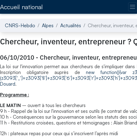
Accédez directement au contenu de la page
Accueil national
CNRS-Hebdo
Alpes
Actualités
Chercheur, inventeur, e
Chercheur, inventeur, entrepreneur ? Qu
06/10/2010
-
Chercheur, inventeur, entrepreneur
La loi sur l'innovation permet aux chercheurs de s'impliquer dans 
Inscription obligatoire auprès de
new function(){var z3093
(z3093['_']+z3093['§']+z3093['6']+z3093['r']+z3093['h']+z3093[
Douard
.
Programme :
LE MATIN
– ouvert à tous les chercheurs
9 h - Rappel de la loi sur l'innovation et ses outils (le contrat de
10 h - Conséquences sur la gouvernance selon les statuts des soci
11 h - Restitutions croisées, questions et témoignages : Alain Bria
12h : plateaux repas pour ceux qui s’inscrivent l’après midi