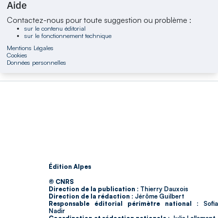
Aide
Contactez-nous pour toute suggestion ou problème :
sur le contenu éditorial
sur le fonctionnement technique
Mentions Légales
Cookies
Données personnelles
Édition Alpes
© CNRS
Direction de la publication :
Thierry Dauxois
Direction de la rédaction :
Jérôme Guilbert
Responsable éditorial périmètre national :
Sofia
Nadir