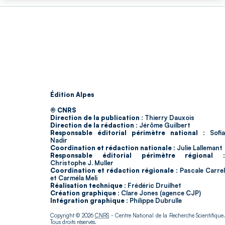
Édition Alpes
© CNRS
Direction de la publication :
Thierry Dauxois
Direction de la rédaction :
Jérôme Guilbert
Responsable éditorial périmètre national :
Sofia
Nadir
Coordination et rédaction nationale :
Julie Lallemant
Responsable éditorial périmètre régional :
Christophe J. Muller
Coordination et rédaction régionale :
Pascale Carrel
et Carméla Meli
Réalisation technique :
Frédéric Druilhet
Création graphique :
Clare Jones (agence CJP)
Intégration graphique :
Philippe Dubrulle
Copyright © 2026
CNRS
- Centre National de la Recherche Scientifique
Tous droits réservés.