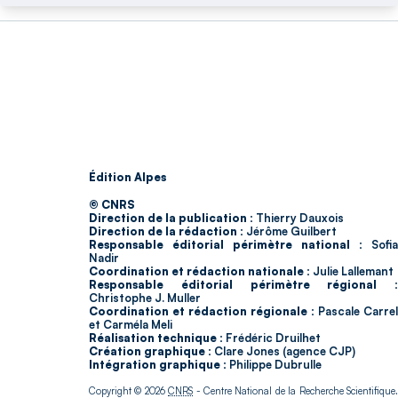
Édition Alpes
© CNRS
Direction de la publication :
Thierry Dauxois
Direction de la rédaction :
Jérôme Guilbert
Responsable éditorial périmètre national :
Sofia
Nadir
Coordination et rédaction nationale :
Julie Lallemant
Responsable éditorial périmètre régional :
Christophe J. Muller
Coordination et rédaction régionale :
Pascale Carrel
et Carméla Meli
Réalisation technique :
Frédéric Druilhet
Création graphique :
Clare Jones (agence CJP)
Intégration graphique :
Philippe Dubrulle
Copyright © 2026
CNRS
- Centre National de la Recherche Scientifique