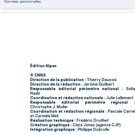
Données personnelles
Édition Alpes
© CNRS
Direction de la publication :
Thierry Dauxois
Direction de la rédaction :
Jérôme Guilbert
Responsable éditorial périmètre national :
Sofia
Nadir
Coordination et rédaction nationale :
Julie Lallemant
Responsable éditorial périmètre régional :
Christophe J. Muller
Coordination et rédaction régionale :
Pascale Carrel
et Carméla Meli
Réalisation technique :
Frédéric Druilhet
Création graphique :
Clare Jones (agence CJP)
Intégration graphique :
Philippe Dubrulle