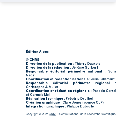
Édition Alpes
© CNRS
Direction de la publication :
Thierry Dauxois
Direction de la rédaction :
Jérôme Guilbert
Responsable éditorial périmètre national :
Sofia
Nadir
Coordination et rédaction nationale :
Julie Lallemant
Responsable éditorial périmètre régional :
Christophe J. Muller
Coordination et rédaction régionale :
Pascale Carrel
et Carméla Meli
Réalisation technique :
Frédéric Druilhet
Création graphique :
Clare Jones (agence CJP)
Intégration graphique :
Philippe Dubrulle
Copyright © 2026
CNRS
- Centre National de la Recherche Scientifique