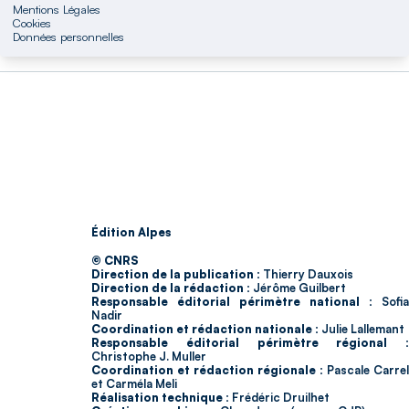
Mentions Légales
Cookies
Données personnelles
Édition Alpes
© CNRS
Direction de la publication :
Thierry Dauxois
Direction de la rédaction :
Jérôme Guilbert
Responsable éditorial périmètre national :
Sofia
Nadir
Coordination et rédaction nationale :
Julie Lallemant
Responsable éditorial périmètre régional :
Christophe J. Muller
Coordination et rédaction régionale :
Pascale Carrel
et Carméla Meli
Réalisation technique :
Frédéric Druilhet