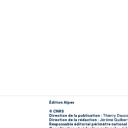
Édition Alpes
© CNRS
Direction de la publication :
Thierry Dauxo
Direction de la rédaction :
Jérôme Guilber
Responsable éditorial périmètre national 