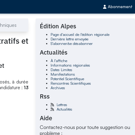
Abonnement
chniques
Édition Alpes
Page d'accueil de l'édition régionale
atifs et
Dernière lettre envoyée
S'abonner/se désabonner
Actualités
À l'affiche
et
Informations régionales
Dates Limites
Manifestations
Potentiel Scientifique
posés, à durée
Rencontres Scientifiques
andidature :
13
Archives
Rss
Lettres
Actualités
Aide
Contactez-nous pour toute suggestion ou
problème :