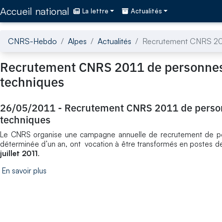
Accédez directement au contenu de la page
Accueil national
La lettre
Actualités
CNRS-Hebdo
Alpes
Actualités
Recrutement CNRS 2011 
Recrutement CNRS 2011 de personnes h
techniques
26/05/2011
-
Recrutement CNRS 2011 de personn
techniques
Le CNRS organise une campagne annuelle de recrutement de pers
déterminée d’un an, ont vocation à être transformés en postes de t
juillet 2011
.
En savoir plus