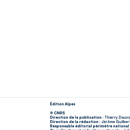
Édition Alpes
© CNRS
Direction de la publication :
Thierry Dauxo
Direction de la rédaction :
Jérôme Guilber
Responsable éditorial périmètre national 