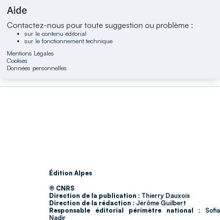
Aide
Contactez-nous pour toute suggestion ou problème :
sur le contenu éditorial
sur le fonctionnement technique
Mentions Légales
Cookies
Données personnelles
Édition Alpes
© CNRS
Direction de la publication :
Thierry Dauxois
Direction de la rédaction :
Jérôme Guilbert
Responsable éditorial périmètre national :
Sofia
Nadir