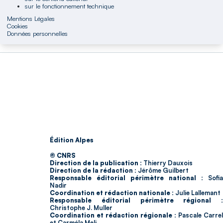
sur le fonctionnement technique
Mentions Légales
Cookies
Données personnelles
Édition Alpes
© CNRS
Direction de la publication :
Thierry Dauxois
Direction de la rédaction :
Jérôme Guilbert
Responsable éditorial périmètre national :
Sofia
Nadir
Coordination et rédaction nationale :
Julie Lallemant
Responsable éditorial périmètre régional :
Christophe J. Muller
Coordination et rédaction régionale :
Pascale Carrel
et Carméla Meli