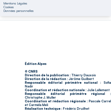
Mentions Légales
Cookies
Données personnelles
Édition Alpes
© CNRS
Direction de la publication :
Thierry Dauxois
Direction de la rédaction :
Jérôme Guilbert
Responsable éditorial périmètre national :
Sofia
Nadir
Coordination et rédaction nationale :
Julie Lallemant
Responsable éditorial périmètre régional :
Christophe J. Muller
Coordination et rédaction régionale :
Pascale Carrel
et Carméla Meli
Réalisation technique :
Frédéric Druilhet