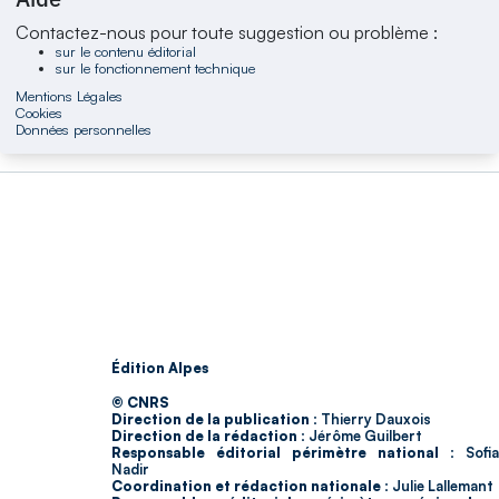
Contactez-nous pour toute suggestion ou problème :
sur le contenu éditorial
sur le fonctionnement technique
Mentions Légales
Cookies
Données personnelles
Édition Alpes
© CNRS
Direction de la publication :
Thierry Dauxois
Direction de la rédaction :
Jérôme Guilbert
Responsable éditorial périmètre national :
Sofia
Nadir
Coordination et rédaction nationale :
Julie Lallemant