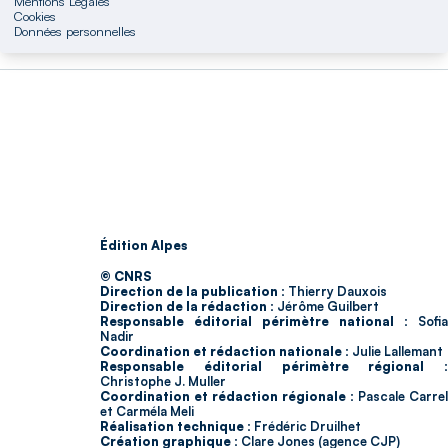
Mentions Légales
Cookies
Données personnelles
Édition Alpes
© CNRS
Direction de la publication :
Thierry Dauxois
Direction de la rédaction :
Jérôme Guilbert
Responsable éditorial périmètre national :
Sofia
Nadir
Coordination et rédaction nationale :
Julie Lallemant
Responsable éditorial périmètre régional :
Christophe J. Muller
Coordination et rédaction régionale :
Pascale Carrel
et Carméla Meli
Réalisation technique :
Frédéric Druilhet
Création graphique :
Clare Jones (agence CJP)