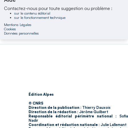
Contactez-nous pour toute suggestion ou problème :
sur le contenu éditorial
sur le fonctionnement technique
Mentions Légales
Cookies
Données personnelles
Édition Alpes
© CNRS
Direction de la publication :
Thierry Dauxois
Direction de la rédaction :
Jérôme Guilbert
Responsable éditorial périmètre national :
Sofia
Nadir
Coordination et rédaction nationale :
Julie Lallemant