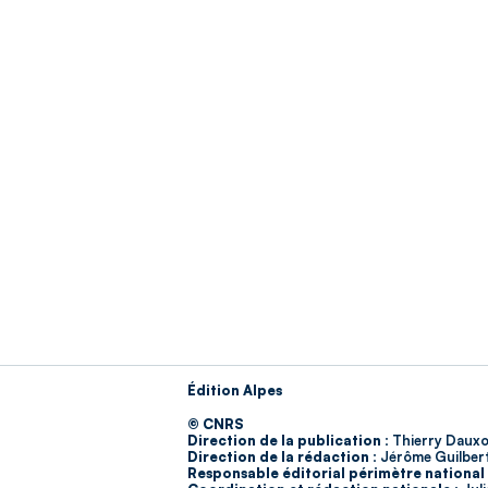
Édition Alpes
© CNRS
Direction de la publication :
Thierry Dauxo
Direction de la rédaction :
Jérôme Guilber
Responsable éditorial périmètre national 