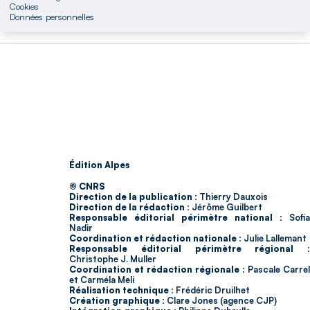
Cookies
Données personnelles
Édition Alpes
© CNRS
Direction de la publication :
Thierry Dauxois
Direction de la rédaction :
Jérôme Guilbert
Responsable éditorial périmètre national :
Sofia
Nadir
Coordination et rédaction nationale :
Julie Lallemant
Responsable éditorial périmètre régional :
Christophe J. Muller
Coordination et rédaction régionale :
Pascale Carrel
et Carméla Meli
Réalisation technique :
Frédéric Druilhet
Création graphique :
Clare Jones (agence CJP)