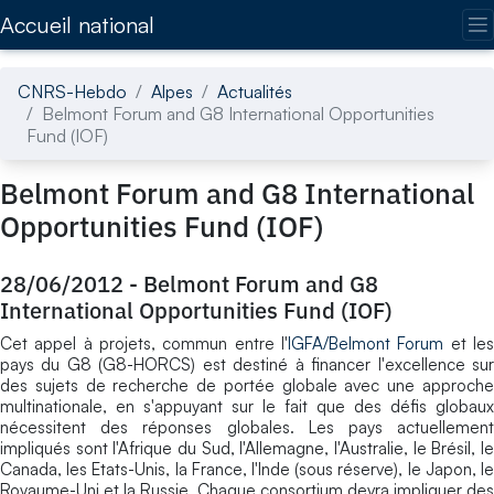
Accédez directement au contenu de la page
Accueil national
CNRS-Hebdo
Alpes
Actualités
Belmont Forum and G8 International Opportunities
Fund (IOF)
Belmont Forum and G8 International
Opportunities Fund (IOF)
28/06/2012
-
Belmont Forum and G8
International Opportunities Fund (IOF)
Cet appel à projets, commun entre l'
IGFA/Belmont Forum
et le
pays du G8 (G8-HORCS) est destiné à financer l'excellence sur
des sujets de recherche de portée globale avec une approche
multinationale, en s'appuyant sur le fait que des défis globaux
nécessitent des réponses globales. Les pays actuellement
impliqués sont l'Afrique du Sud, l'Allemagne, l'Australie, le Brésil, le
Canada, les Etats-Unis, la France, l'Inde (sous réserve), le Japon, le
Royaume-Uni et la Russie. Chaque consortium devra impliquer des