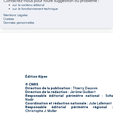
Contactez-nous pour toute suggestion ou problème :
sur le contenu éditorial
sur le fonctionnement technique
Mentions Légales
Cookies
Données personnelles
Édition Alpes
© CNRS
Direction de la publication :
Thierry Dauxois
Direction de la rédaction :
Jérôme Guilbert
Responsable éditorial périmètre national :
Sofia
Nadir
Coordination et rédaction nationale :
Julie Lallemant
Responsable éditorial périmètre régional :
Christophe J. Muller