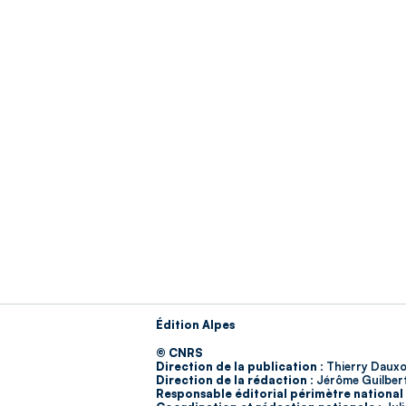
Édition Alpes
© CNRS
Direction de la publication :
Thierry Dauxo
Direction de la rédaction :
Jérôme Guilber
Responsable éditorial périmètre national 