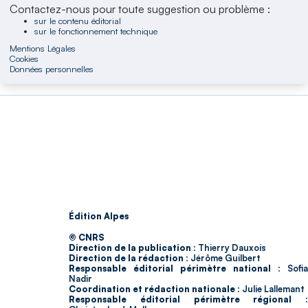
Contactez-nous pour toute suggestion ou problème :
sur le contenu éditorial
sur le fonctionnement technique
Mentions Légales
Cookies
Données personnelles
Édition Alpes
© CNRS
Direction de la publication :
Thierry Dauxois
Direction de la rédaction :
Jérôme Guilbert
Responsable éditorial périmètre national :
Sofia
Nadir
Coordination et rédaction nationale :
Julie Lallemant
Responsable éditorial périmètre régional :