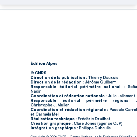
Édition Alpes
© CNRS
Direction de la publication :
Thierry Dauxois
Direction de la rédaction :
Jérôme Guilbert
Responsable éditorial périmètre national :
Sofia
Nadir
Coordination et rédaction nationale :
Julie Lallemant
Responsable éditorial périmètre régional :
Christophe J. Muller
Coordination et rédaction régionale :
Pascale Carrel
et Carméla Meli
Réalisation technique :
Frédéric Druilhet
Création graphique :
Clare Jones (agence CJP)
Intégration graphique :
Philippe Dubrulle