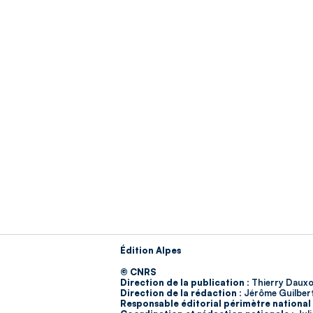
Édition Alpes
© CNRS
Direction de la publication :
Thierry Dauxo
Direction de la rédaction :
Jérôme Guilber
Responsable éditorial périmètre national 