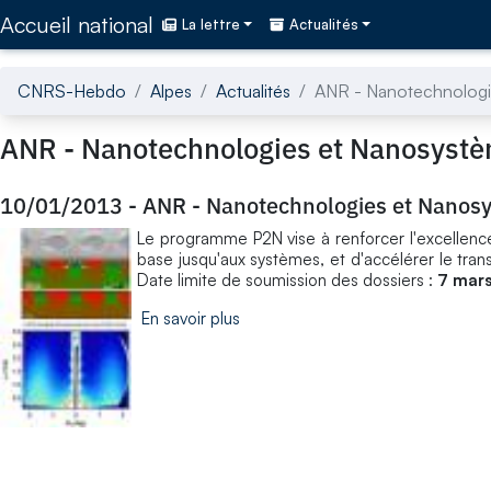
Accédez directement au contenu de la page
Accueil national
La lettre
Actualités
CNRS-Hebdo
Alpes
Actualités
ANR - Nanotechnologi
ANR - Nanotechnologies et Nanosystè
10/01/2013
-
ANR - Nanotechnologies et Nanos
Le programme P2N vise à renforcer l'excellenc
base jusqu'aux systèmes, et d'accélérer le tran
Date limite de soumission des dossiers :
7 mars
En savoir plus