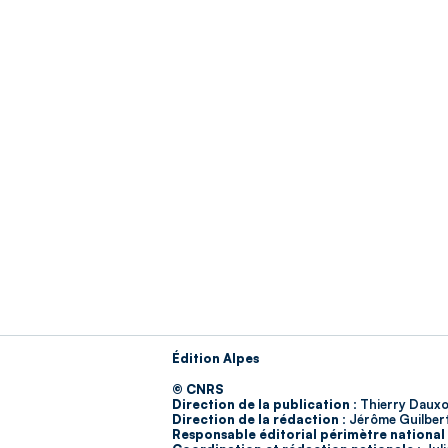
Édition Alpes
© CNRS
Direction de la publication :
Thierry Dauxo
Direction de la rédaction :
Jérôme Guilber
Responsable éditorial périmètre national 