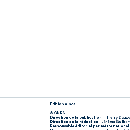
Édition Alpes
© CNRS
Direction de la publication :
Thierry Dauxo
Direction de la rédaction :
Jérôme Guilber
Responsable éditorial périmètre national 