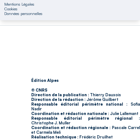
Mentions Légales
Cookies
Données personnelles
Édition Alpes
© CNRS
Direction de la publication :
Thierry Dauxois
Direction de la rédaction :
Jérôme Guilbert
Responsable éditorial périmètre national :
Sofia
Nadir
Coordination et rédaction nationale :
Julie Lallemant
Responsable éditorial périmètre régional :
Christophe J. Muller
Coordination et rédaction régionale :
Pascale Carrel
et Carméla Meli
Réalisation technique :
Frédéric Druilhet